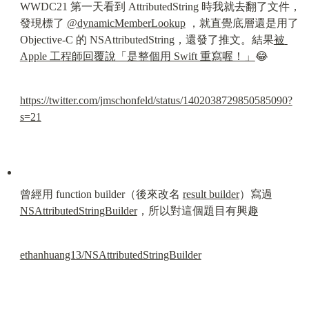
WWDC21 第一天看到 AttributedString 時我就去翻了文件，
發現標了 
@dynamicMemberLookup
 ，就直覺底層還是用了 
Objective-C 的 NSAttributedString，還發了推文。結果
被 
Apple 工程師回覆說「是整個用 Swift 重寫喔！」
😂
https://twitter.com/jmschonfeld/status/1402038729850585090?
s=21
曾經用 function builder（後來改名 
result builder
）寫過 
NSAttributedStringBuilder
，所以對這個題目有興趣
ethanhuang13/NSAttributedStringBuilder