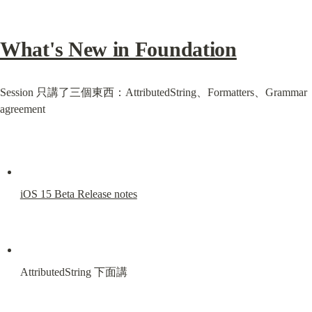
What's New in Foundation
Session 只講了三個東西：AttributedString、Formatters、Grammar 
agreement
iOS 15 Beta Release notes
AttributedString 下面講